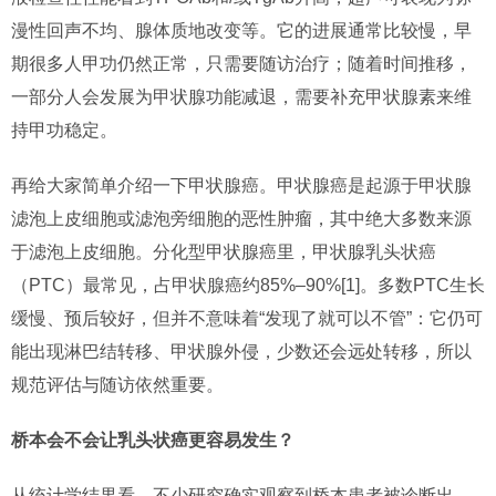
漫性回声不均、腺体质地改变等。它的进展通常比较慢，早
期很多人甲功仍然正常，只需要随访治疗；随着时间推移，
一部分人会发展为甲状腺功能减退，需要补充甲状腺素来维
持甲功稳定。
再给大家简单介绍一下甲状腺癌。甲状腺癌是起源于甲状腺
滤泡上皮细胞或滤泡旁细胞的恶性肿瘤，其中绝大多数来源
于滤泡上皮细胞。分化型甲状腺癌里，甲状腺乳头状癌
（PTC）最常见，占甲状腺癌约85%–90%[1]。多数PTC生长
缓慢、预后较好，但并不意味着“发现了就可以不管”：它仍可
能出现淋巴结转移、甲状腺外侵，少数还会远处转移，所以
规范评估与随访依然重要。
桥本会不会让乳头状癌更容易发生？
从统计学结果看，不少研究确实观察到桥本患者被诊断出