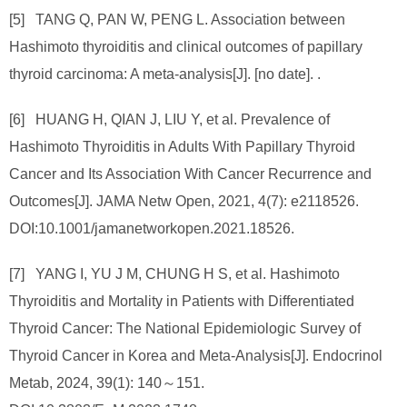
[5] TANG Q, PAN W, PENG L. Association between
Hashimoto thyroiditis and clinical outcomes of papillary
thyroid carcinoma: A meta-analysis[J]. [no date]. .
[6] HUANG H, QIAN J, LIU Y, et al. Prevalence of
Hashimoto Thyroiditis in Adults With Papillary Thyroid
Cancer and Its Association With Cancer Recurrence and
Outcomes[J]. JAMA Netw Open, 2021, 4(7): e2118526.
DOI:10.1001/jamanetworkopen.2021.18526.
[7] YANG I, YU J M, CHUNG H S, et al. Hashimoto
Thyroiditis and Mortality in Patients with Differentiated
Thyroid Cancer: The National Epidemiologic Survey of
Thyroid Cancer in Korea and Meta-Analysis[J]. Endocrinol
Metab, 2024, 39(1): 140～151.