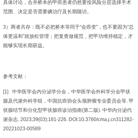
具体讨论，合并桥本的甲癌患者仍然要按风险分层选择手术
范围、决定是否需要碘治疗及长期随访。
3）两者共存：既不必把桥本等同于“会癌变”，也不要因为“总
体更温和”就放松管理；把复查做规范，把甲功维持稳定，才
能够实现长期获益。
参考文献：
[1] 中华医学会内分泌学分会，中华医学会外科学分会甲状
腺及代谢外科学组，中国抗癌协会头颈肿瘤专业委员会等. 甲
状腺结节和分化型甲状腺癌诊治指南(第二版). 中华内分泌代
谢杂志. 2023;39(03):181-226. DOI:10.3760/cma.j.cn311282-
20221023-00589