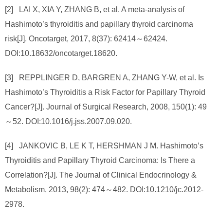
[2] LAI X, XIA Y, ZHANG B, et al. A meta-analysis of
Hashimoto’s thyroiditis and papillary thyroid carcinoma
risk[J]. Oncotarget, 2017, 8(37): 62414～62424.
DOI:10.18632/oncotarget.18620.
[3] REPPLINGER D, BARGREN A, ZHANG Y-W, et al. Is
Hashimoto’s Thyroiditis a Risk Factor for Papillary Thyroid
Cancer?[J]. Journal of Surgical Research, 2008, 150(1): 49
～52. DOI:10.1016/j.jss.2007.09.020.
[4] JANKOVIC B, LE K T, HERSHMAN J M. Hashimoto’s
Thyroiditis and Papillary Thyroid Carcinoma: Is There a
Correlation?[J]. The Journal of Clinical Endocrinology &
Metabolism, 2013, 98(2): 474～482. DOI:10.1210/jc.2012-
2978.