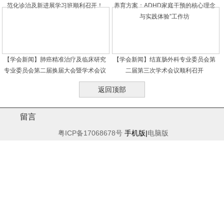
范化诊治及新进展学习班顺利召开！
养育方案：ADHD家庭干预的核心理念
与实践体验”工作坊
【学会新闻】肺癌精准治疗及临床研究
【学会新闻】结直肠外科专业委员会第
专业委员会第二届换届大会暨学术会议
二届第三次学术会议顺利召开
圆满召开——聚焦前沿，共促肺癌精准
返回顶部
诊疗高质量发展
留言
粤ICP备17068678号
手机版|
电脑版