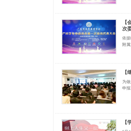
【
次
依据
附属
【
为做
申报
【