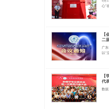
9月
心”
【
二
广东
以“
【
代
数据