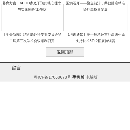
养育方案：ADHD家庭干预的核心理念
圆满召开——聚焦前沿，共促肺癌精准
与实践体验”工作坊
诊疗高质量发展
【学会新闻】结直肠外科专业委员会第
【培训通知】第十届急危重症高级生命
二届第三次学术会议顺利召开
支持技术5T+2拓展特训营
返回顶部
留言
粤ICP备17068678号
手机版|
电脑版